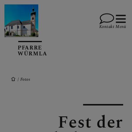
Kontakt
Menü
PFARRE
WÜRMLA
PFARRVERBAND MARIA
HILF IM
PERSCHLINGTAL
Fotos
TERMINE
Fest der
AKTUELL