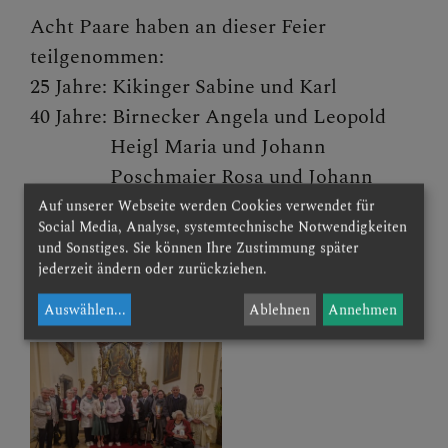
PFARRTEAM
Acht Paare haben an dieser Feier
teilgenommen:
25 Jahre: Kikinger Sabine und Karl
PFARRKIRCHE
40 Jahre: Birnecker Angela und Leopold
Heigl Maria und Johann
Poschmaier Rosa und Johann
60 Jahre: Eichinger Anna und Josef
Auf unserer Webseite werden Cookies verwendet für
Social Media, Analyse, systemtechnische Notwendigkeiten
Fidler Annemarie und Johann
und Sonstiges. Sie können Ihre Zustimmung später
65 Jahre: Bohdalek Friederike und Willibald
jederzeit ändern oder zurückziehen.
Holoubek Friederike und Karl
Auswählen
...
Ablehnen
Annehmen