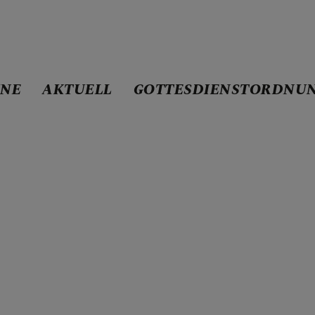
INE
AKTUELL
GOTTESDIENSTORDNU
ND MARIA HILF IM PE