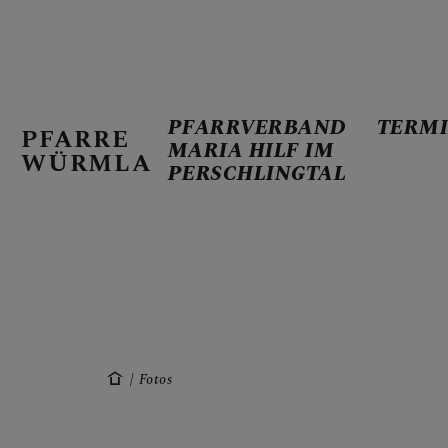
PFARRVERBAND
TERM
PFARRE
MARIA HILF IM
WÜRMLA
PERSCHLINGTAL
PFARRVERBA
TERMINE
Fotos
AKTUELL