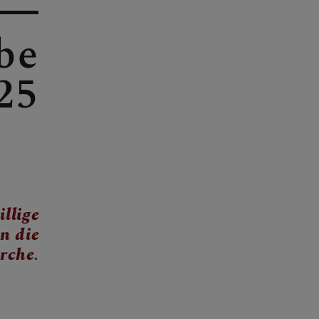
be
25
llige
n die
rche.