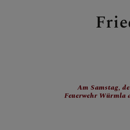
Frie
GOTTESDIE
BILDER
GRUPPEN & 
Am Samstag, dem
Feuerwehr Würmla am
KONTAKT