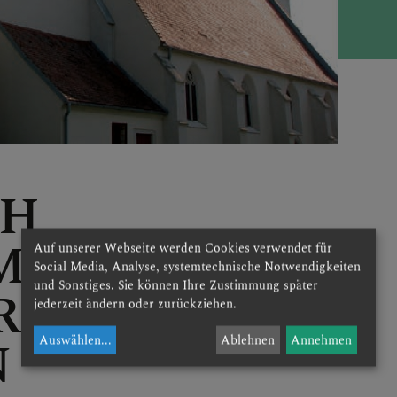
Ortskapell
CH
H
MMEN IN
W
Auf unserer Webseite werden Cookies verwendet für
Social Media, Analyse, systemtechnische Notwendigkeiten
und Sonstiges. Sie können Ihre Zustimmung später
RRE
D
jederzeit ändern oder zurückziehen.
N
K
Auswählen
...
Ablehnen
Annehmen