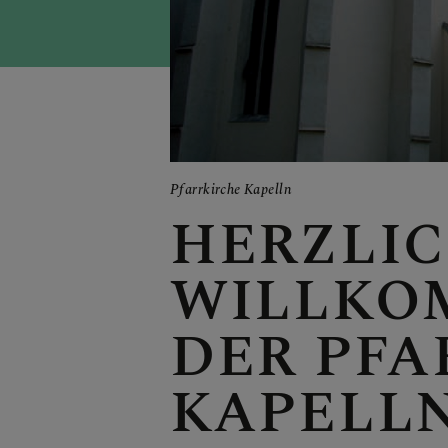
Pfarrkirche Kapelln
HERZLI
IN
WILLKO
DER PFA
KAPELL