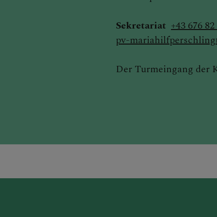
Sekretariat
+43 676 82
pv-mariahilfperschling
Der Turmeingang der Ki