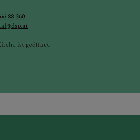
 66 88 360
tal@dsp.at
rche ist geöffnet.