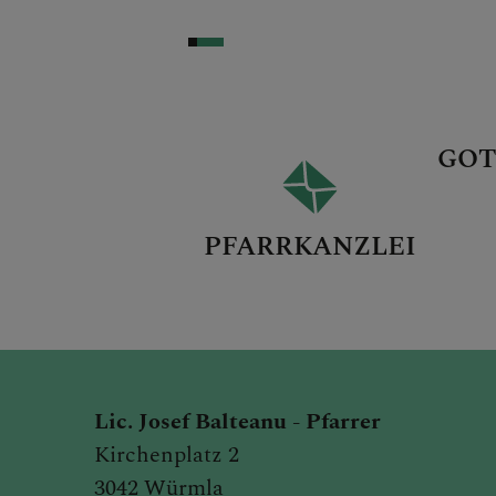
GOT
PFARRKANZLEI
Lic. Josef Balteanu -
Pfarrer
Kirchenplatz 2
3042 Würmla