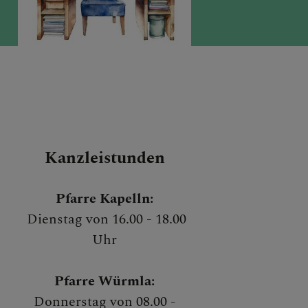
e Rassing
ERZLICH
Kanzleistunden
ILLKOMMEN I
Pfarre Kapelln:
Dienstag von 16.00 - 18.00
ER PFARRE
Uhr
APELLN
Pfarre Würmla:
Donnerstag von 08.00 -