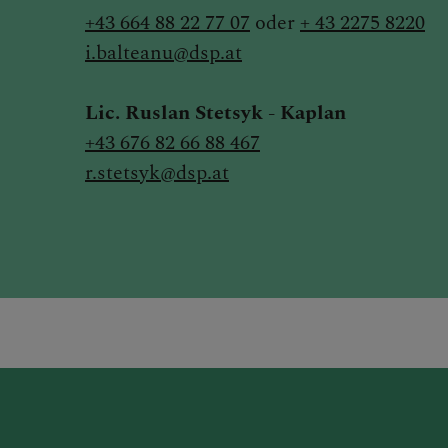
+43 664 88 22 77 07
oder
+ 43 2275 8220
i.balteanu@dsp.at
Lic. Ruslan Stetsyk - Kaplan
+43 676 82 66 88 467
r.stetsyk@dsp.at