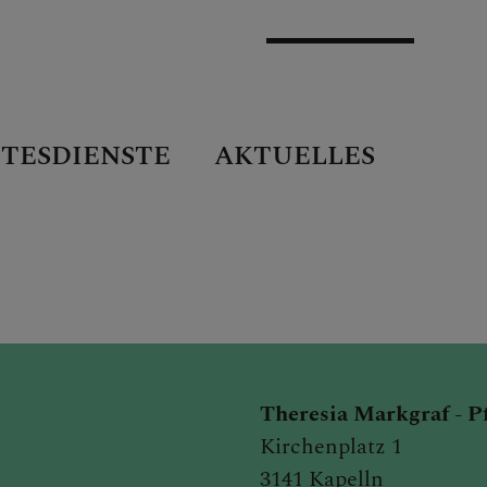
TESDIENSTE
AKTUELLES
Theresia Markgraf - P
Kirchenplatz 1
3141 Kapelln