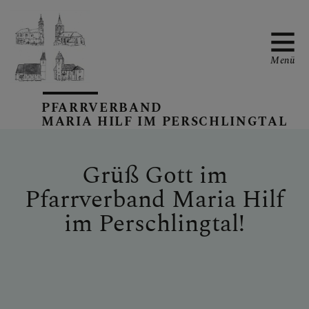
Menü
PFARRVERBAND
MARIA HILF IM PERSCHLINGTAL
PFARRVERBANDS-
KALENDER
Grüß Gott im
Pfarrverband Maria Hilf
UNSERE PFARREN
im Perschlingtal!
TEAM IM
PFARRVERBAND