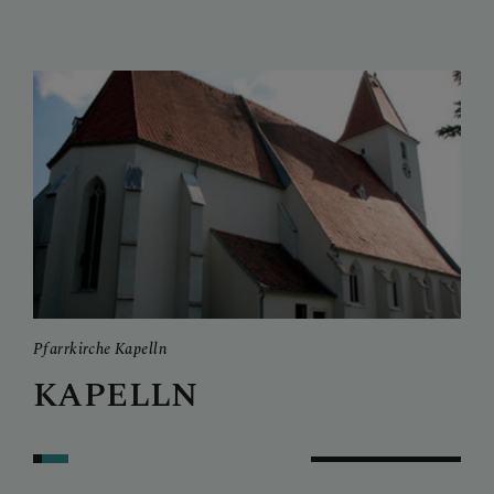
Pfarrkirche Kapelln
Pfar
KAPELLN
M