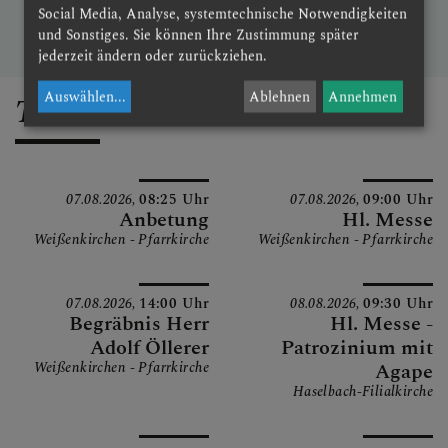
Social Media, Analyse, systemtechnische Notwendigkeiten
Mt 16, 24-28
und Sonstiges. Sie können Ihre Zustimmung später
jederzeit ändern oder zurückziehen.
Auswählen
...
Ablehnen
Annehmen
Termine
07.08.2026,
08:25 Uhr
07.08.2026,
09:00 Uhr
Anbetung
Hl. Messe
Weißenkirchen - Pfarrkirche
Weißenkirchen - Pfarrkirche
07.08.2026,
14:00 Uhr
08.08.2026,
09:30 Uhr
Begräbnis Herr
Hl. Messe -
Adolf Öllerer
Patrozinium mit
Weißenkirchen - Pfarrkirche
Agape
Haselbach-Filialkirche