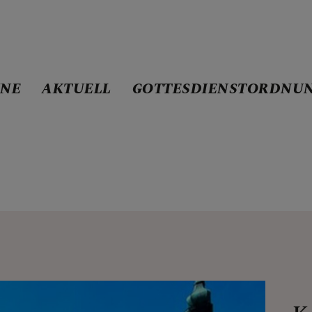
INE
AKTUELL
GOTTESDIENSTORDNU
ND MARIA HILF IM PE