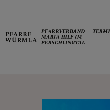
PFARRVERBAND
TERM
PFARRE
MARIA HILF IM
WÜRMLA
PERSCHLINGTAL
PFARRVERBA
TERMINE
AKTUELL