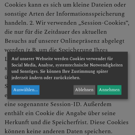
Cookies kann es sich um kleine Dateien oder
sonstige Arten der Informationsspeicherung
handeln. 2. Wir verwenden „Session-Cookies“,
die nur für die Zeitdauer des aktuellen
Besuchs auf unserer Onlinepräsenz abgelegt
werden (z.B. um die Speicherung Ihres
LoginStatus oder die Warenkorbfunktion und
Auf unserer Webseite werden Cookies verwendet für
Social Media, Analyse, systemtechnische Notwendigkeiten
somit die Nutzung unseres Onlineangebotes
und Sonstiges. Sie können Ihre Zustimmung später
überhaupt ermöglichen zu können). In einem
jederzeit ändern oder zurückziehen.
Session-Cookie wird eine zufällig erzeugte
Auswählen
...
Ablehnen
Annehmen
eindeutige Identifikationsnummer abgelegt,
eine sogenannte Session-ID. Außerdem
enthält ein Cookie die Angabe über seine
Herkunft und die Speicherfrist. Diese Cookies
können keine anderen Daten speichern.