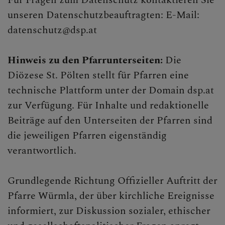
Für Fragen zum Datenschutz kontaktieren Sie
unseren Datenschutzbeauftragten: E-Mail:
datenschutz@dsp.at
GOTTESDIENSTORDNUN
G
Hinweis zu den Pfarrunterseiten:
Die
Diözese St. Pölten stellt für Pfarren eine
technische Plattform unter der Domain dsp.at
BILDER
zur Verfügung. Für Inhalte und redaktionelle
Beiträge auf den Unterseiten der Pfarren sind
die jeweiligen Pfarren eigenständig
GRUPPEN & RUNDEN
verantwortlich.
Grundlegende Richtung Offizieller Auftritt der
KONTAKT
Pfarre Würmla, der über kirchliche Ereignisse
informiert, zur Diskussion sozialer, ethischer