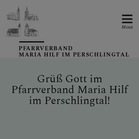
Menü
PFARRVERBAND
MARIA HILF IM PERSCHLINGTAL
PFARRVERBANDS-
KALENDER
Grüß Gott im
Pfarrverband Maria Hilf
UNSERE PFARREN
im Perschlingtal!
TEAM IM
PFARRVERBAND