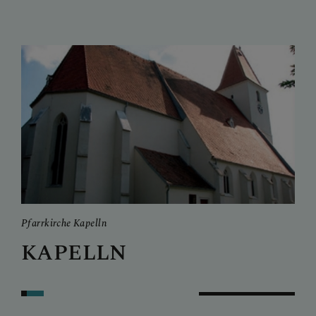
Pfarrkirche Kapelln
Pfar
KAPELLN
M