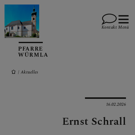
Kontakt
Menü
PFARRE
WÜRMLA
PFARRVERBAND MARIA
HILF IM
PERSCHLINGTAL
Aktuelles
TERMINE
16.02.2026
Ernst Schrall
AKTUELL