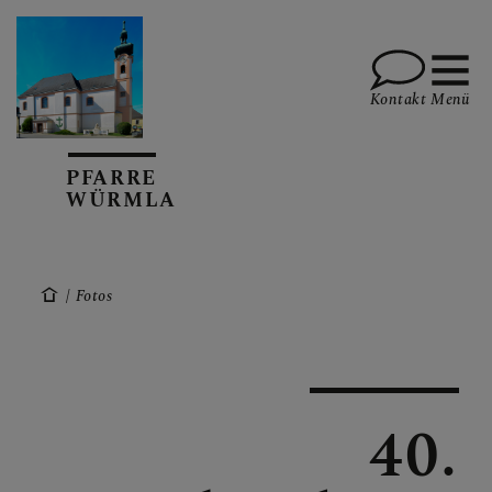
Kontakt
Menü
PFARRE
WÜRMLA
PFARRVERBAND MARIA
HILF IM
PERSCHLINGTAL
Fotos
TERMINE
40.
AKTUELL