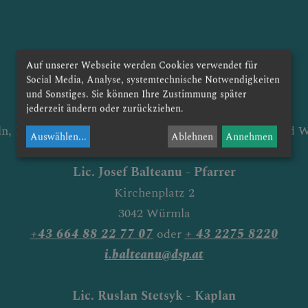
Auf unserer Webseite werden Cookies verwendet für
Social Media, Analyse, systemtechnische Notwendigkeiten
Pfarrverband Maria Hilf im Perschlingtal
und Sonstiges. Sie können Ihre Zustimmung später
mit den Pfarren
jederzeit ändern oder zurückziehen.
ln, Murstetten, Weissenkirchen an der Perschling und 
Auswählen
...
Ablehnen
Annehmen
Lic. Josef Balteanu -
Pfarrer
Kirchenplatz 2
3042 Würmla
+43 664 88 22 77 07
oder
+ 43 2275 8220
i.balteanu@dsp.at
Lic. Ruslan Stetsyk - Kaplan