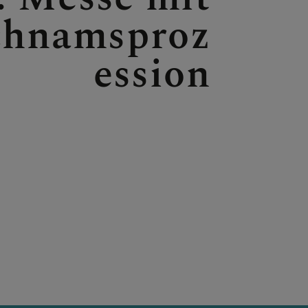
chnamsproz
ession