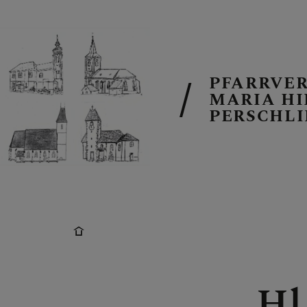
PFARRVE
MARIA HI
PERSCHL
PFARRVERB
UNSERE PFA
TEAM IM PF
Hl