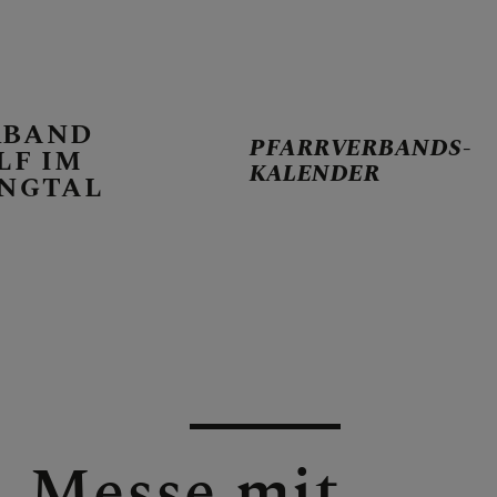
RBAND
PFARRVERBANDS-
LF IM
KALENDER
INGTAL
ANDS-KALENDER
RREN
ARRVERBAND
. Messe mit