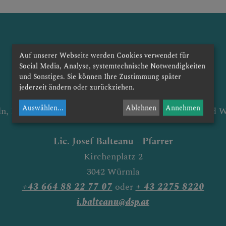
Auf unserer Webseite werden Cookies verwendet für
Social Media, Analyse, systemtechnische Notwendigkeiten
und Sonstiges. Sie können Ihre Zustimmung später
Pfarrverband Maria Hilf im Perschlingtal
jederzeit ändern oder zurückziehen.
mit den Pfarren
Auswählen
...
Ablehnen
Annehmen
ln, Murstetten, Weissenkirchen an der Perschling und 
Lic. Josef Balteanu -
Pfarrer
Kirchenplatz 2
3042 Würmla
+43 664 88 22 77 07
oder
+ 43 2275 8220
i.balteanu@dsp.at