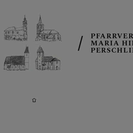
PFARRVE
MARIA HI
PERSCHL
PFARRVERB
UNSERE PFA
TEAM IM PF