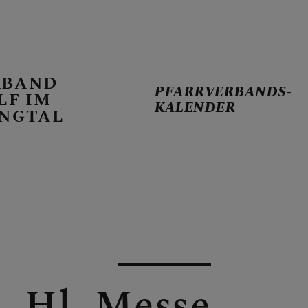
RBAND
PFARRVERBANDS-
LF IM
KALENDER
INGTAL
ANDS-KALENDER
RREN
ARRVERBAND
Hl. Messe